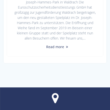
Joseph-Hammes-Park in Waldrach Die
Euroschutzsicherheitsdienstleistungs GmbH hat
großzügig zur Jugendförderung Waldrach beigetragen,
um den neu gestalteten Spielplatz im Dr. Joseph-
Hammes-Park zu unterstützen. Die Eröffnung und
Weihe fand im September 2019 im Beisein einer
kleinen Gruppe statt und der Spielplatz steht nun
allen Besuchern offen. Wir freuen uns,…
Read more