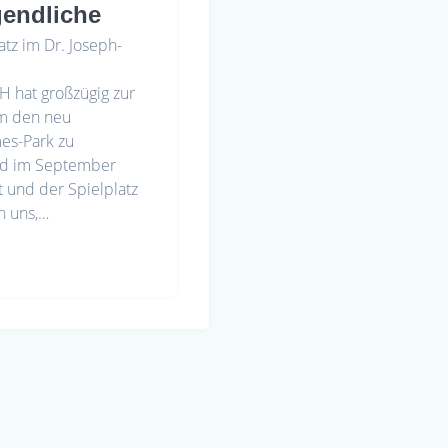
gendliche
tz im Dr. Joseph-
H hat großzügig zur
um den neu
mes-Park zu
and im September
t und der Spielplatz
n uns,…