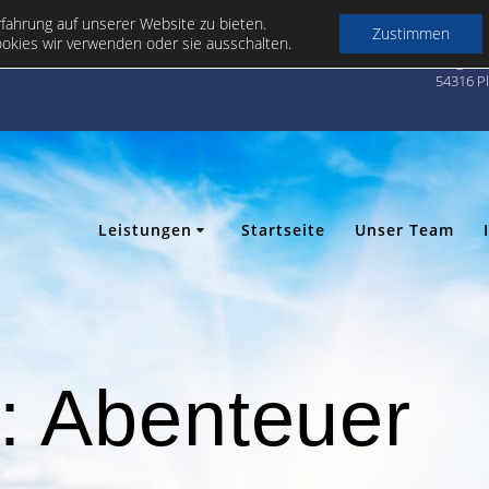
Wir zie
fahrung auf unserer Website zu bieten.
Zustimmen
ab 01.03
okies wir verwenden oder sie ausschalten.
Ringstr
54316 P
Leistungen
Startseite
Unser Team
t:
Abenteuer